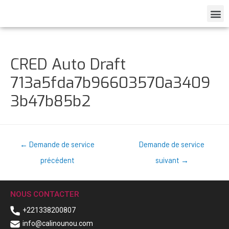
CRED Auto Draft
713a5fda7b96603570a3409
3b47b85b2
←
Demande de service
Demande de service
précédent
suivant
→
NOUS CONTACTER
+221338200807
info@calinounou.com