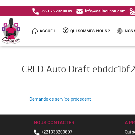
+221 76 292 08 09
info@calinounou.com
ACCUEIL
QUI SOMMES-NOUS ?
NOS 
CRED Auto Draft ebddc1b
←
Demande de service précédent
NOUS CONTACTER
A P
+221338200807
Qui 