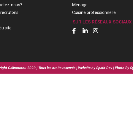
actez-nous?
Ménage
recrutons
Cuisine professionnelle
SUR LES RÉSEAUX SOCIAUX
du site
ight Calinounou 2020 | Tous les droits reservés | Website by Spark-Dev | Photo By S