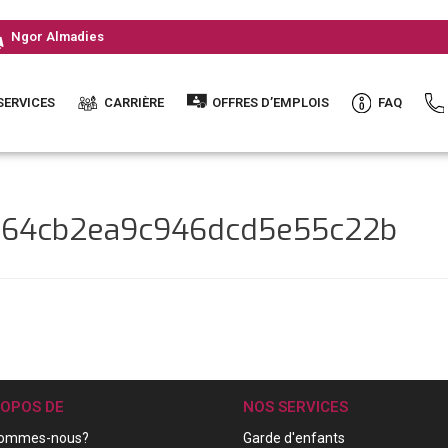
Ngor Almadies
SERVICES
CARRIÈRE
OFFRES D’EMPLOIS
FAQ
f264cb2ea9c946dcd5e55c22b
ROPOS DE
NOS SERVICES
sommes-nous?
Garde d'enfants