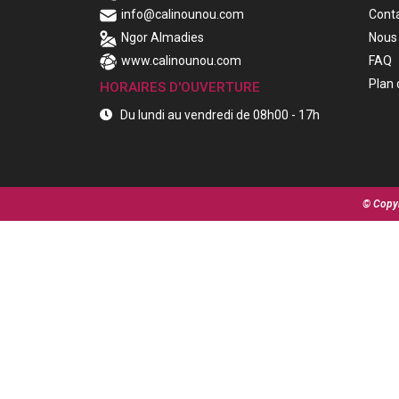
info@calinounou.com
Cont
Ngor Almadies
Nous 
www.calinounou.com
FAQ
Plan 
HORAIRES D'OUVERTURE
Du lundi au vendredi de 08h00 - 17h
© Copyr