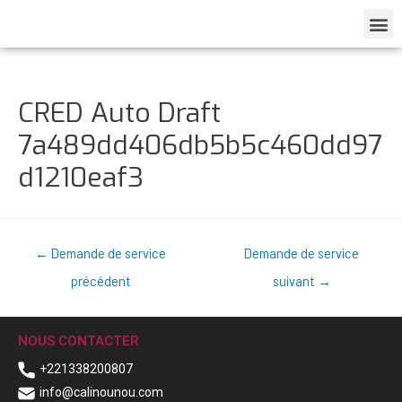
CRED Auto Draft
7a489dd406db5b5c460dd97
d1210eaf3
←
Demande de service
Demande de service
précédent
suivant
→
NOUS CONTACTER
+221338200807
info@calinounou.com