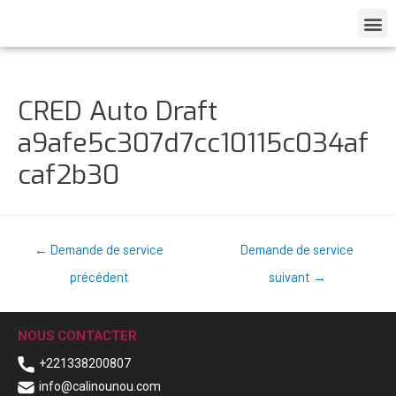
CRED Auto Draft
a9afe5c307d7cc10115c034af
caf2b30
←
Demande de service
Demande de service
précédent
suivant
→
NOUS CONTACTER
+221338200807
info@calinounou.com