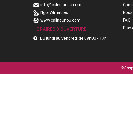
info@calinounou.com
Cont
Ngor Almadies
Nous 
www.calinounou.com
FAQ
Plan 
HORAIRES D'OUVERTURE
Du lundi au vendredi de 08h00 - 17h
© Copyr