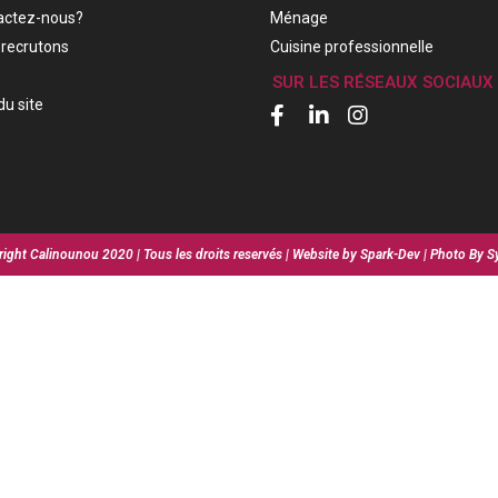
actez-nous?
Ménage
recrutons
Cuisine professionnelle
SUR LES RÉSEAUX SOCIAUX
du site
ight Calinounou 2020 | Tous les droits reservés | Website by Spark-Dev | Photo By S