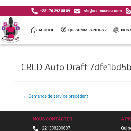
+221 76 292 08 09
info@calinounou.com
ACCUEIL
QUI SOMMES-NOUS ?
NOS 
CRED Auto Draft 7dfe1bd
←
Demande de service précédent
NOUS CONTACTER
A P
+221338200807
Qui 