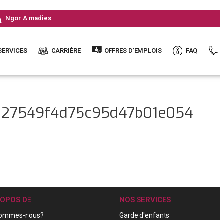
Ngor Almadies
SERVICES
CARRIÈRE
OFFRES D’EMPLOIS
FAQ
5b27549f4d75c95d47b01e054
ROPOS DE
NOS SERVICES
sommes-nous?
Garde d'enfants