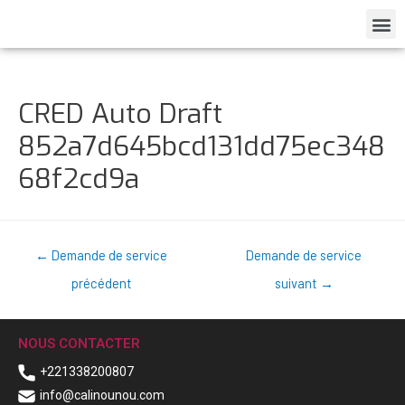
CRED Auto Draft
852a7d645bcd131dd75ec348
68f2cd9a
←
Demande de service
Demande de service
précédent
suivant
→
NOUS CONTACTER
+221338200807
info@calinounou.com