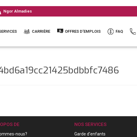
Ngor Almadies
SERVICES
CARRIÈRE
OFFRES D’EMPLOIS
FAQ
34bd6a19cc21425bdbbfc7486
ROPOS DE
NOS SERVICES
sommes-nous?
Garde d'enfants