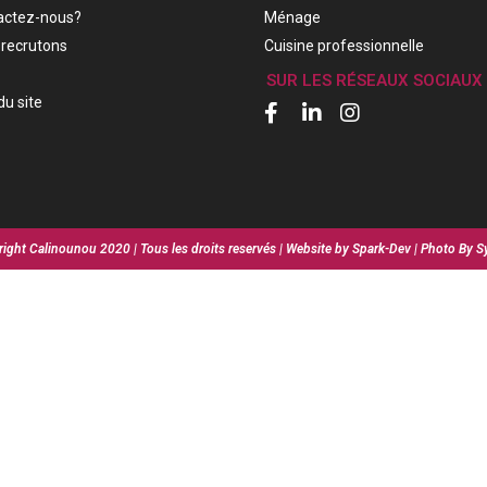
actez-nous?
Ménage
recrutons
Cuisine professionnelle
SUR LES RÉSEAUX SOCIAUX
du site
ight Calinounou 2020 | Tous les droits reservés | Website by Spark-Dev | Photo By S