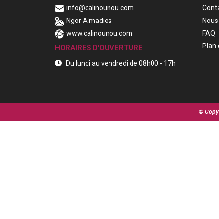
info@calinounou.com
Cont
Ngor Almadies
Nous 
www.calinounou.com
FAQ
Plan 
HORAIRES D'OUVERTURE
Du lundi au vendredi de 08h00 - 17h
© Copyr