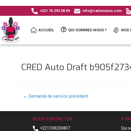
+221 76 292 08 09
info@calinounou.com
ACCUEIL
QUI SOMMES-NOUS ?
NOS 
CRED Auto Draft b905f27
←
Demande de service précédent
NOUS CONTACTER
A P
+221338200807
Qui 