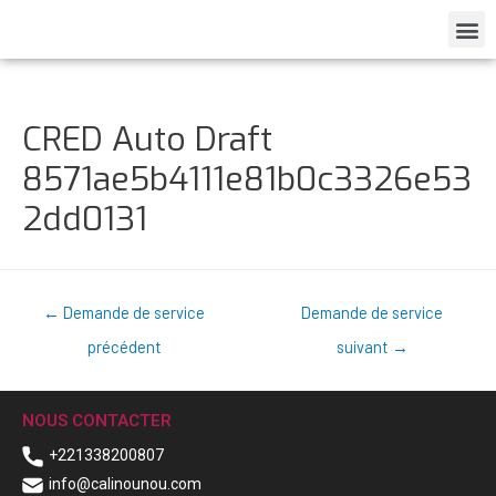
CRED Auto Draft
8571ae5b4111e81b0c3326e53
2dd0131
←
Demande de service
Demande de service
précédent
suivant
→
NOUS CONTACTER
+221338200807
info@calinounou.com