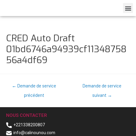
CRED Auto Draft
01bd6746a94939cf11348758
56a4df69
←
Demande de service
Demande de service
précédent
suivant
→
NOUS CONTACTER
+221338200807
info@calinounou.com