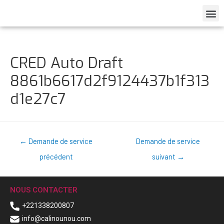
CRED Auto Draft
8861b6617d2f9124437b1f313
d1e27c7
←
Demande de service
Demande de service
précédent
suivant
→
NOUS CONTACTER
+221338200807
info@calinounou.com