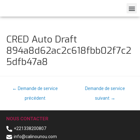
CRED Auto Draft
894a8d62ac2c618fbb02f7c2
5dfb47a8
←
Demande de service
Demande de service
précédent
suivant
→
NOUS CONTACTER
+221338200807
info@calinounou.com