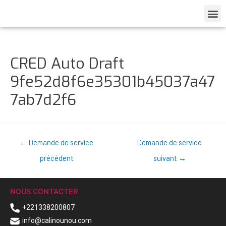
CRED Auto Draft
9fe52d8f6e35301b45037a47
7ab7d2f6
←
Demande de service
Demande de service
précédent
suivant
→
NOUS CONTACTER
+221338200807
info@calinounou.com