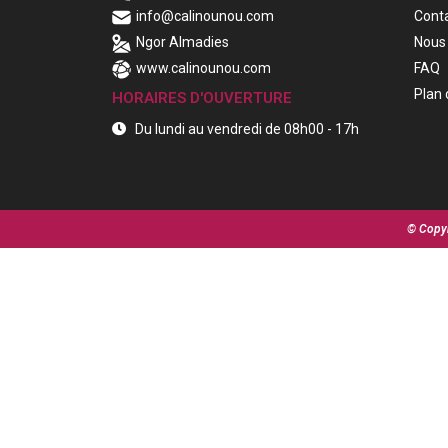
info@calinounou.com
Cont
Ngor Almadies
Nous 
www.calinounou.com
FAQ
Plan 
HORAIRES D'OUVERTURE
Du lundi au vendredi de 08h00 - 17h
© Copyr