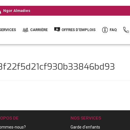
Ngor Almadies
SERVICES
CARRIÈRE
OFFRES D’EMPLOIS
FAQ
c8f22f5d21cf930b33846bd93
ROPOS DE
NOS SERVICES
sommes-nous?
Garde d'enfants