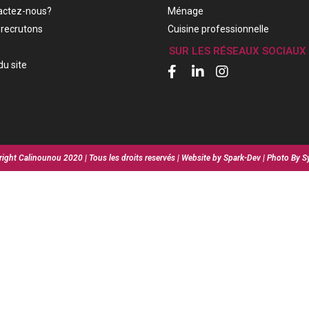
actez-nous?
Ménage
recrutons
Cuisine professionnelle
SUR LES RÉSEAUX SOCIAUX
du site
ight Calinounou 2020 | Tous les droits reservés | Website by Spark-Dev | Photo By S