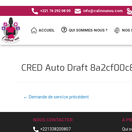
+221 76 292 08 09
info@calinounou.com
ACCUEIL
QUI SOMMES-NOUS ?
NOS 
CRED Auto Draft 8a2cf00
←
Demande de service précédent
NOUS CONTACTER
A P
+221338200807
Qui 