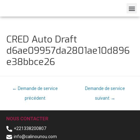
CRED Auto Draft
d6ae09957da2801ae10d896
e38bbce26
←
Demande de service
Demande de service
précédent
suivant
→
NOUS CONTACTER
+221338200807
info@calinounou.com