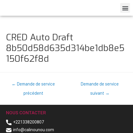
CRED Auto Draft
8b50d58d635d314be1db8e5
150f62f8d
←
Demande de service
Demande de service
précédent
suivant
→
NOUS CONTACTER
+221338200807
info@calinounou.com