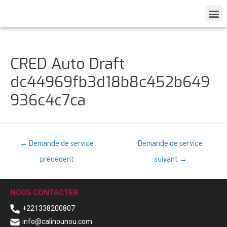
CRED Auto Draft
dc44969fb3d18b8c452b649
936c4c7ca
←
Demande de service
Demande de service
précédent
suivant
→
NOUS CONTACTER
+221338200807
info@calinounou.com