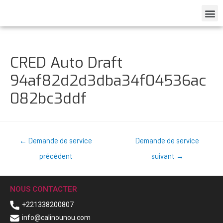
CRED Auto Draft
94af82d2d3dba34f04536ac
082bc3ddf
←
Demande de service
Demande de service
précédent
suivant
→
NOUS CONTACTER
+221338200807
info@calinounou.com