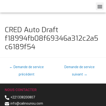
CRED Auto Draft
f18994fb08f69346a312c2a5
c6189f54
←
Demande de service
Demande de service
précédent
suivant
→
NOUS CONTACTER
+221338200807
info@calinounou.com