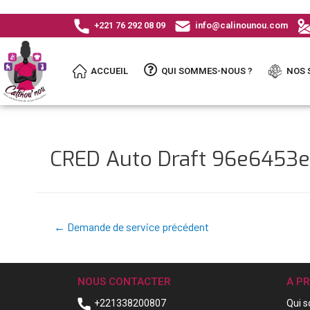
+221 76 292 08 09
info@calinounou.com
ACCUEIL
QUI SOMMES-NOUS ?
NOS 
CRED Auto Draft 96e6453
←
Demande de service précédent
NOUS CONTACTER
A P
+221338200807
Qui 