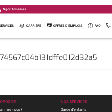
Ngor Almadies
SERVICES
CARRIÈRE
OFFRES D’EMPLOIS
FAQ
e74567c04b131dffe012d32a5
ROPOS DE
NOS SERVICES
sommes-nous?
Garde d'enfants