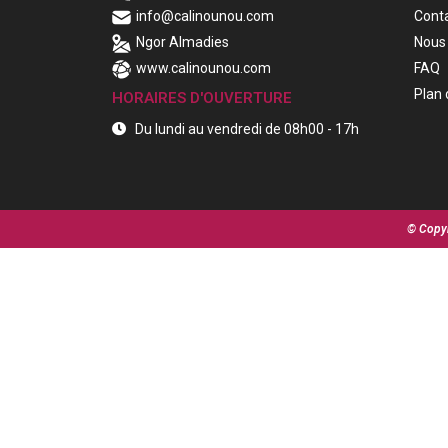
info@calinounou.com
Cont
Ngor Almadies
Nous 
www.calinounou.com
FAQ
Plan 
HORAIRES D'OUVERTURE
Du lundi au vendredi de 08h00 - 17h
© Copyr