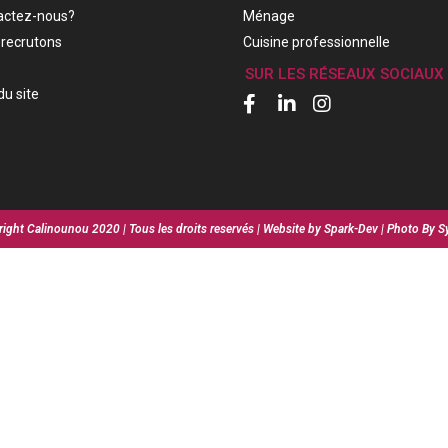
actez-nous?
Ménage
recrutons
Cuisine professionnelle
SUR LES RÉSEAUX SOCIAUX
du site
ight Calinounou 2020 | Tous les droits reservés | Website by Spark-Dev | Photo By S