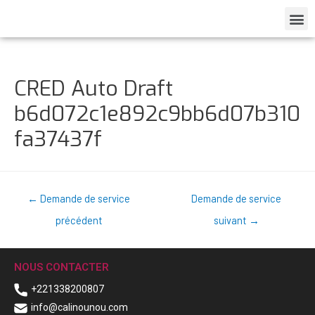
CRED Auto Draft
b6d072c1e892c9bb6d07b310
fa37437f
←
Demande de service
Demande de service
précédent
suivant
→
NOUS CONTACTER
+221338200807
info@calinounou.com