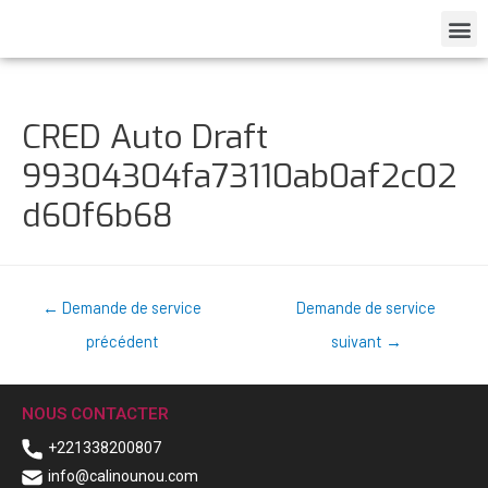
CRED Auto Draft
99304304fa73110ab0af2c02
d60f6b68
←
Demande de service
Demande de service
précédent
suivant
→
NOUS CONTACTER
+221338200807
info@calinounou.com