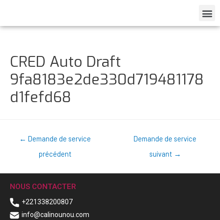
CRED Auto Draft
9fa8183e2de330d719481178
d1fefd68
←
Demande de service
Demande de service
précédent
suivant
→
NOUS CONTACTER
+221338200807
info@calinounou.com