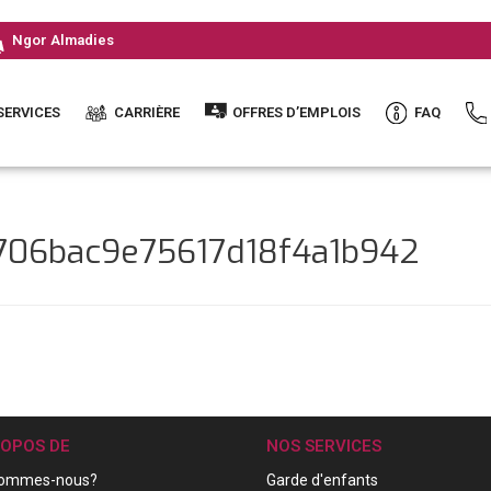
Ngor Almadies
SERVICES
CARRIÈRE
OFFRES D’EMPLOIS
FAQ
b706bac9e75617d18f4a1b942
ROPOS DE
NOS SERVICES
sommes-nous?
Garde d'enfants