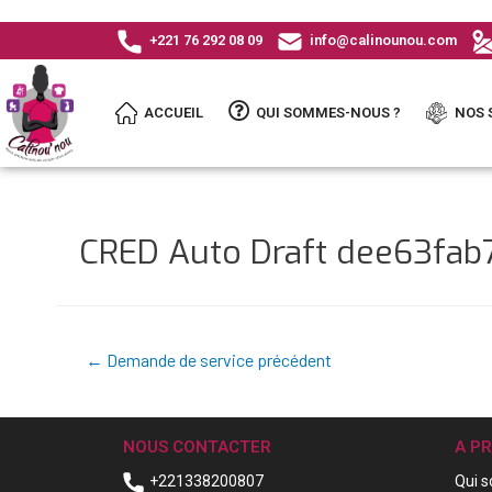
+221 76 292 08 09
info@calinounou.com
ACCUEIL
QUI SOMMES-NOUS ?
NOS 
CRED Auto Draft dee63fa
←
Demande de service précédent
NOUS CONTACTER
A P
+221338200807
Qui 