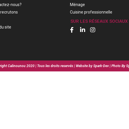
actez-nous?
Ménage
recrutons
Cuisine professionnelle
SUR LES RÉSEAUX SOCIAUX
du site
ight Calinounou 2020 | Tous les droits reservés | Website by Spark-Dev | Photo By S