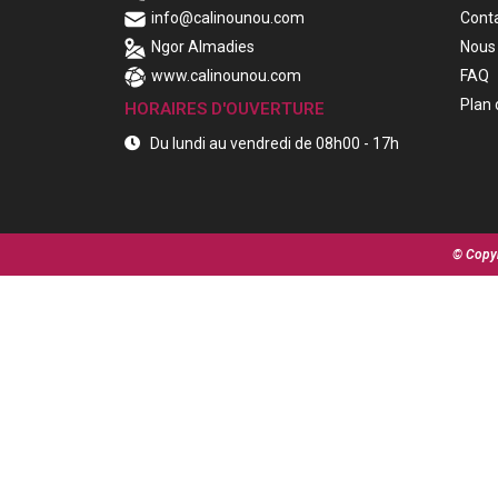
info@calinounou.com
Cont
Ngor Almadies
Nous 
www.calinounou.com
FAQ
Plan 
HORAIRES D'OUVERTURE
Du lundi au vendredi de 08h00 - 17h
© Copyr