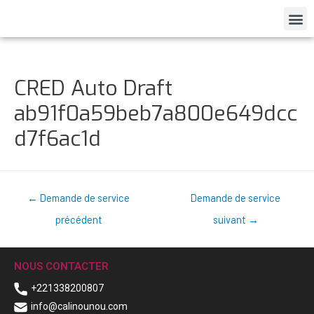
CRED Auto Draft
ab91f0a59beb7a800e649dcc
d7f6ac1d
←
Demande de service
Demande de service
précédent
suivant
→
NOUS CONTACTER
+221338200807
info@calinounou.com