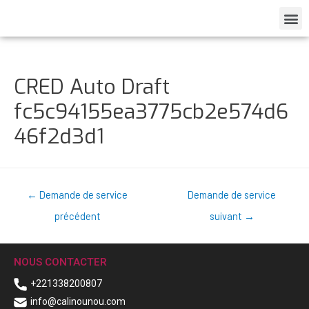
CRED Auto Draft
fc5c94155ea3775cb2e574d6
46f2d3d1
←
Demande de service
Demande de service
précédent
suivant
→
NOUS CONTACTER
+221338200807
info@calinounou.com