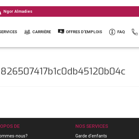
Ngor Almadies
SERVICES
CARRIÈRE
OFFRES D’EMPLOIS
FAQ
d826507417b1c0db45120b04c
ROPOS DE
NOS SERVICES
sommes-nous?
Garde d'enfants