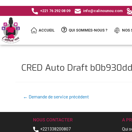
+221 76 292 08 09
info@calinounou.com
ACCUEIL
QUI SOMMES-NOUS ?
NOS 
CRED Auto Draft b0b930d
←
Demande de service précédent
NOUS CONTACTER
A P
+221338200807
Qui 