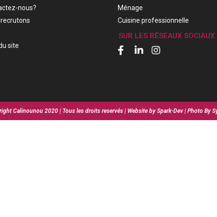
actez-nous?
Ménage
recrutons
Cuisine professionnelle
SUR LES RÉSEAUX SOCIAUX
du site
ight Calinounou 2020 | Tous les droits reservés | Website by Spark-Dev | Photo By S