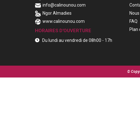
info@calinounou.com
Cont
Ngor Almadies
Nous 
www.calinounou.com
FAQ
Plan 
HORAIRES D'OUVERTURE
Du lundi au vendredi de 08h00 - 17h
© Copyr