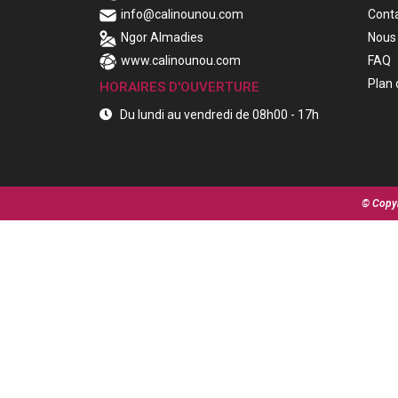
info@calinounou.com
Cont
Ngor Almadies
Nous 
www.calinounou.com
FAQ
Plan 
HORAIRES D'OUVERTURE
Du lundi au vendredi de 08h00 - 17h
© Copyr