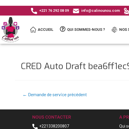
+221 76 292 08 09
info@calinounou.com
ACCUEIL
QUI SOMMES-NOUS ?
NOS 
CRED Auto Draft bea6ff1
←
Demande de service précédent
NOUS CONTACTER
A P
+221338200807
Qui 