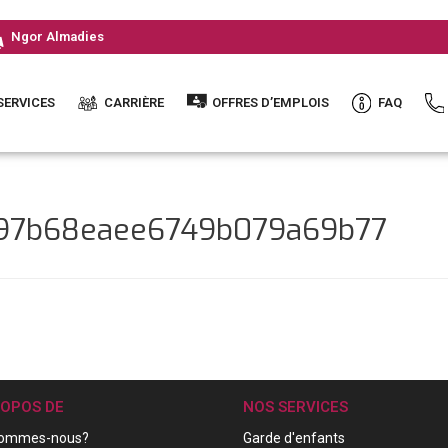
Ngor Almadies
SERVICES
CARRIÈRE
OFFRES D’EMPLOIS
FAQ
ec97b68eaee6749b079a69b77
ROPOS DE
NOS SERVICES
sommes-nous?
Garde d'enfants