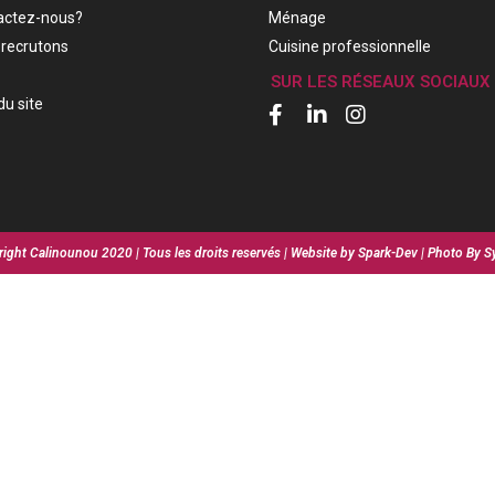
actez-nous?
Ménage
recrutons
Cuisine professionnelle
SUR LES RÉSEAUX SOCIAUX
du site
ight Calinounou 2020 | Tous les droits reservés | Website by Spark-Dev | Photo By S