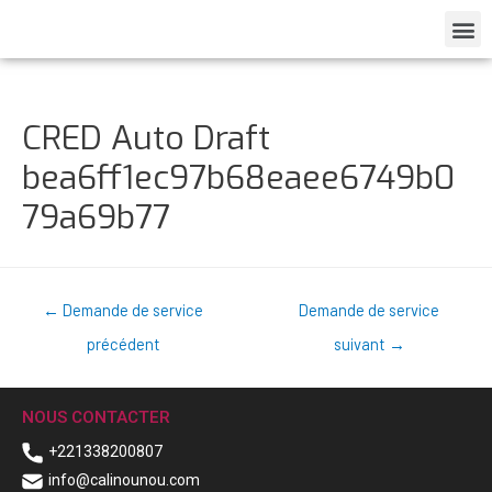
CRED Auto Draft
bea6ff1ec97b68eaee6749b0
79a69b77
←
Demande de service
Demande de service
précédent
suivant
→
NOUS CONTACTER
+221338200807
info@calinounou.com