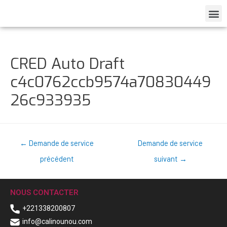
CRED Auto Draft
c4c0762ccb9574a70830449
26c933935
←
Demande de service
Demande de service
précédent
suivant
→
NOUS CONTACTER
+221338200807
info@calinounou.com