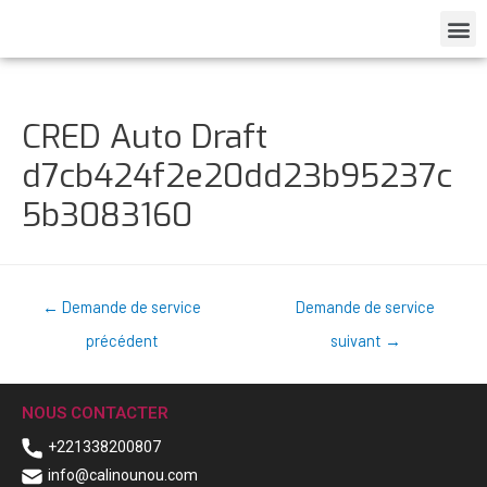
CRED Auto Draft
d7cb424f2e20dd23b95237c
5b3083160
←
Demande de service
Demande de service
précédent
suivant
→
NOUS CONTACTER
+221338200807
info@calinounou.com