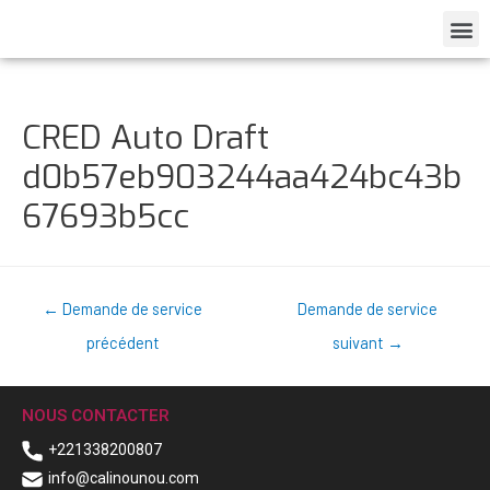
CRED Auto Draft
d0b57eb903244aa424bc43b
67693b5cc
←
Demande de service
Demande de service
précédent
suivant
→
NOUS CONTACTER
+221338200807
info@calinounou.com