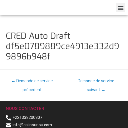
CRED Auto Draft
df5e0789889ce4913e332d9
9896b948f
←
Demande de service
Demande de service
précédent
suivant
→
NOUS CONTACTER
+221338200807
info@calinounou.com