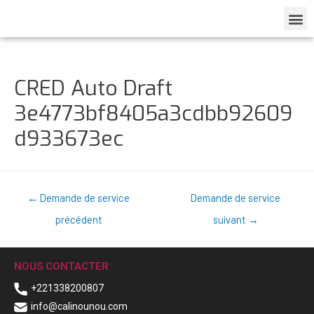
CRED Auto Draft
3e4773bf8405a3cdbb92609
d933673ec
←
Demande de service
Demande de service
précédent
suivant
→
NOUS CONTACTER
+221338200807
info@calinounou.com