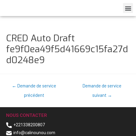
CRED Auto Draft
fe9f0ea49f5d41669c15fa27d
d0248e9
←
Demande de service
Demande de service
précédent
suivant
→
NOUS CONTACTER
+221338200807
info@calinounou.com