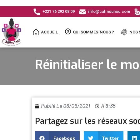
+221 76 292 08 09
info@calinounou.com
ACCUEIL
QUI SOMMES-NOUS ?
NOS 
Réinitialiser le m
Publié Le
06/06/2021
À
8:35
Partagez sur les réseaux so
Facebook
Twitter