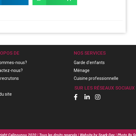
ROPOS DE
NOS SERVICES
sommes-nous?
Garde d'enfants
actez-nous?
Ménage
recrutons
Cuisine professionnelle
SUR LES RÉSEAUX SOCIAUX
du site
ight Calinounou 2020 | Tous les droits reservés | Website by Spark-Dev | Photo By S