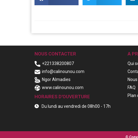
NOUS CONTACTER
A P
+221338200807
Qui 
info@calinounou.com
Cont
Ngor Almadies
Nous 
www.calinounou.com
FAQ
Plan 
HORAIRES D'OUVERTURE
Du lundi au vendredi de 08h00 - 17h
© Copyr