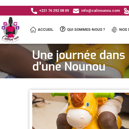
+221 76 292 08 09
info@calinounou.com
ACCUEIL
QUI SOMMES-NOUS ?
NOS 
Une journée dans 
d’une Nounou