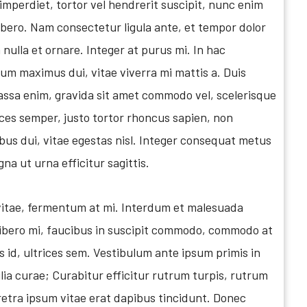
mperdiet, tortor vel hendrerit suscipit, nunc enim
libero. Nam consectetur ligula ante, et tempor dolor
n nulla et ornare. Integer at purus mi. In hac
m maximus dui, vitae viverra mi mattis a. Duis
assa enim, gravida sit amet commodo vel, scelerisque
ices semper, justo tortor rhoncus sapien, non
ibus dui, vitae egestas nisl. Integer consequat metus
 ut urna efficitur sagittis.
itae, fermentum at mi. Interdum et malesuada
libero mi, faucibus in suscipit commodo, commodo at
s id, ultrices sem. Vestibulum ante ipsum primis in
ilia curae; Curabitur efficitur rutrum turpis, rutrum
etra ipsum vitae erat dapibus tincidunt. Donec