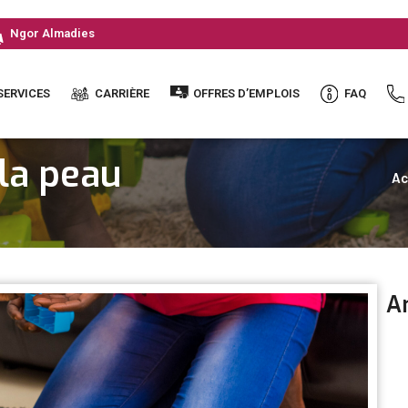
Ngor Almadies
SERVICES
CARRIÈRE
OFFRES D’EMPLOIS
FAQ
la peau
Ac
Ar