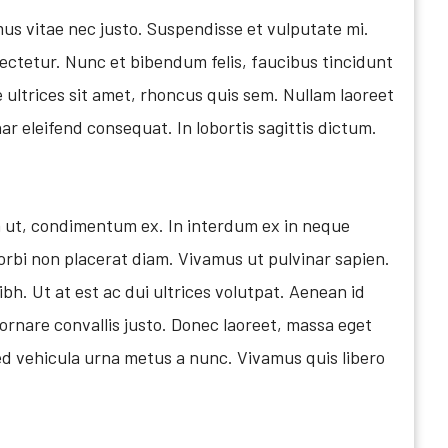
s vitae nec justo. Suspendisse et vulputate mi.
nsectetur. Nunc et bibendum felis, faucibus tincidunt
 ultrices sit amet, rhoncus quis sem. Nullam laoreet
r eleifend consequat. In lobortis sagittis dictum.
la ut, condimentum ex. In interdum ex in neque
orbi non placerat diam. Vivamus ut pulvinar sapien.
bh. Ut at est ac dui ultrices volutpat. Aenean id
rnare convallis justo. Donec laoreet, massa eget
, sed vehicula urna metus a nunc. Vivamus quis libero