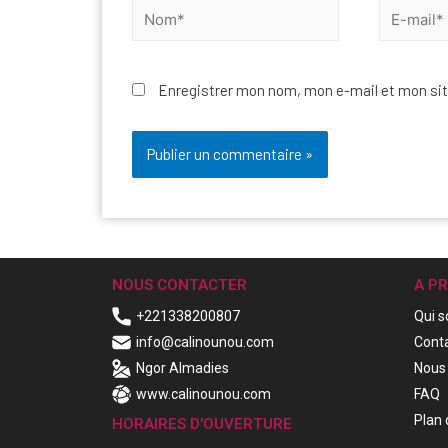
Enregistrer mon nom, mon e-mail et mon sit
NOUS CONTACTER
A P
+221338200807
Qui 
info@calinounou.com
Cont
Ngor Almadies
Nous 
www.calinounou.com
FAQ
Plan 
HORAIRES D'OUVERTURE